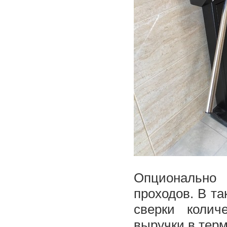
Опционально 
проходов. В т
сверки колич
выручки в тер