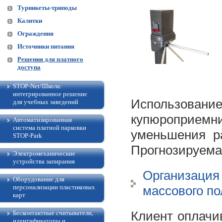
Турникеты-триподы
Калитки
Ограждения
Источники питания
Решения для платного
доступа
STOP-Net/Школа:
интегрированное решение
Использов
для учебных заведений
купюроприем
Автоматизированная
система платной парковки
уменьшения ра
STOP-Park
Прогнозируемая
Электромеханические
устройства запирания
Организация
Оборудование для
персонализации пластиковых
массового по
карт
Клиент оплачи
Бесконтактные считыватели,
идентификаторы и