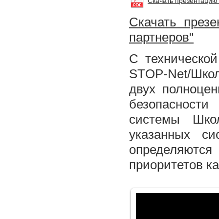
Скачать презентацию 
Скачать презе
парт
неров"
С технической
STOP-Net/Шко
двух полноце
безопасности
системы Шко
указанных си
определяютс
приоритетов ка