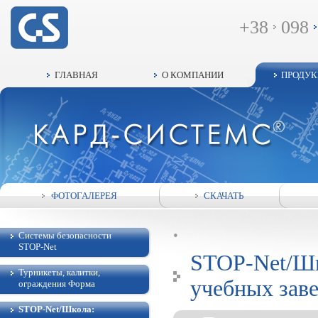
+38
098
ГЛАВНАЯ
О КОМПАНИИ
ПРОДУ
ФОТОГАЛЕРЕЯ
СКАЧАТЬ
•
Системы безопасности
STOP-Net
STOP-Net/Шк
Турникеты, калитки,
учебных зав
ограждения Форма
STOP-Net/Школа: