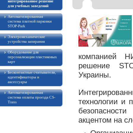
интегрированное решение
для учебных заведений
Автоматизированная
система платной парковки
STOP-Park
Электромеханические
устройства запирания
Оборудование для
компанией Н
персонализации пластиковых
карт
решение STO
Бесконтактные считыватели,
Украины.
идентификаторы и
аксессуары
Интегрирован
Автоматизированная
система оплаты проезда CS-
технологии и 
Trans
безопасности
акцентом на с