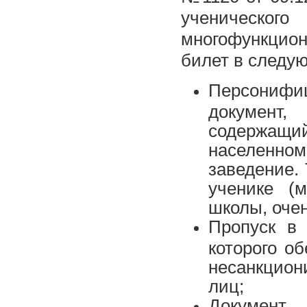
ученичес
многофункцио
билет в следу
Персонифи
документ,
содержащи
населенно
заведение.
ученике (
школы, очен
Пропуск в 
которого о
несанкцио
лиц;
Документ,